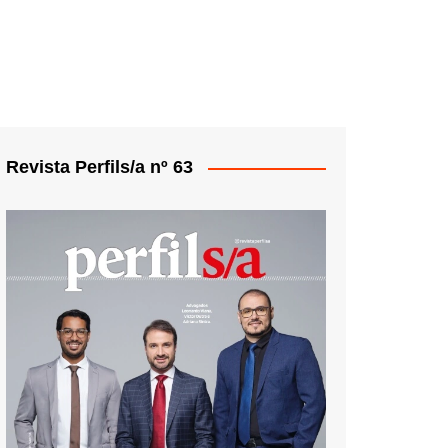
Revista Perfils/a nº 63