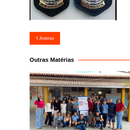
Navegação
Anterior
de
Post
Outras Matérias