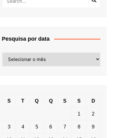
Pesquisa por data
Pesquisa
por
data
S
T
Q
Q
S
S
D
1
2
3
4
5
6
7
8
9