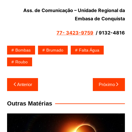
Ass. de Comunicação – Unidade Regional da
Embasa de Conquista
77- 3423-9759
/ 9132-4816
Bombas
Brumado
Falta Água
Roubo
Navegação
Anterior
Próximo
de
Post
Outras Matérias