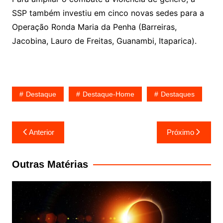
SSP também investiu em cinco novas sedes para a
Operação Ronda Maria da Penha (Barreiras,
Jacobina, Lauro de Freitas, Guanambi, Itaparica).
Destaque
Destaque-Home
Destaques
Navegação
Anterior
Próximo
de
Post
Outras Matérias