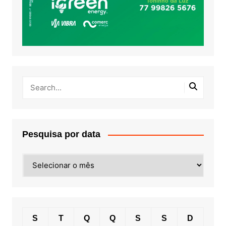
Pesquisa por data
Pesquisa
por
data
S
T
Q
Q
S
S
D