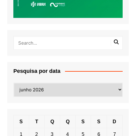
Pesquisa por data
Pesquisa
por
data
S
T
Q
Q
S
S
D
1
2
3
4
5
6
7