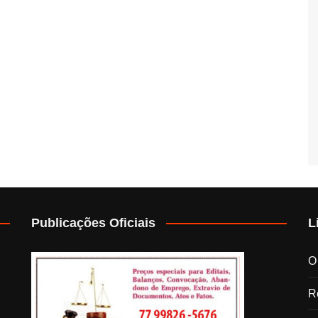
Publicações Oficiais
L
O
Re