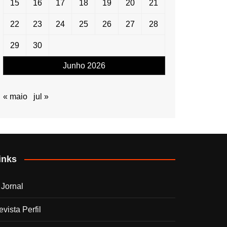
15
16
17
18
19
20
21
22
23
24
25
26
27
28
29
30
Junho 2026
« maio
jul »
inks
 Jornal
vista Perfil