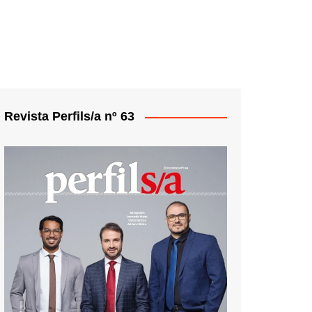
Revista Perfils/a nº 63