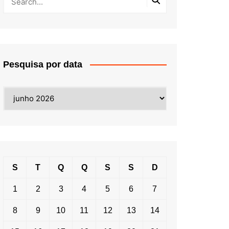
Pesquisa por data
Pesquisa
por
data
S
T
Q
Q
S
S
D
1
2
3
4
5
6
7
8
9
10
11
12
13
14