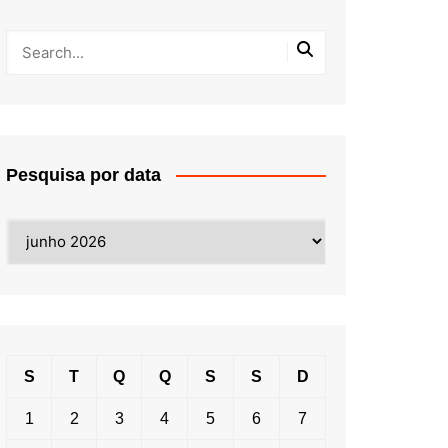
Pesquisa por data
Pesquisa
por
data
S
T
Q
Q
S
S
D
1
2
3
4
5
6
7