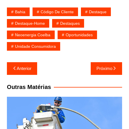
Bahia
Código De Cliente
Destaque
Destaque-Home
Destaques
Neoenergia Coelba
Oportunidades
Unidade Consumidora
Navegação
Anterior
Próximo
de
Post
Outras Matérias