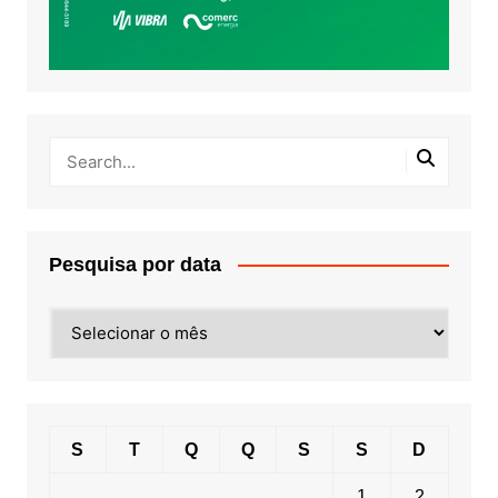
Pesquisa por data
Pesquisa
por
data
S
T
Q
Q
S
S
D
1
2