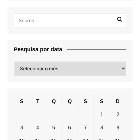
Pesquisa por data
Pesquisa
por
data
S
T
Q
Q
S
S
D
1
2
3
4
5
6
7
8
9