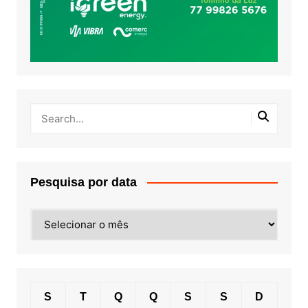
Pesquisa por data
Pesquisa
por
data
S
T
Q
Q
S
S
D