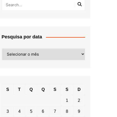
Pesquisa por data
Pesquisa
por
data
S
T
Q
Q
S
S
D
1
2
3
4
5
6
7
8
9