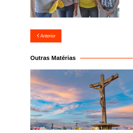
Navegação
Anterior
de
Post
Outras Matérias