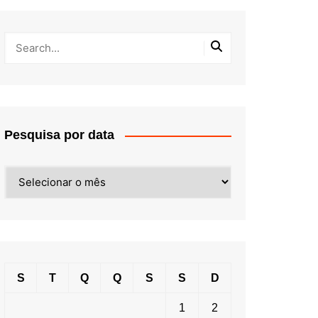
Pesquisa por data
Pesquisa
por
data
S
T
Q
Q
S
S
D
1
2