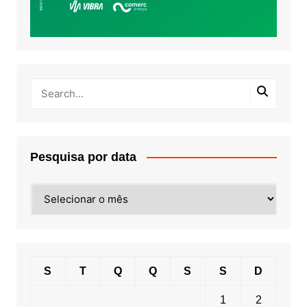
Pesquisa por data
Pesquisa
por
data
S
T
Q
Q
S
S
D
1
2