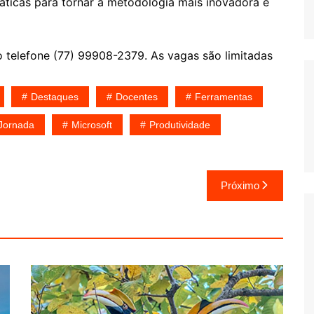
áticas para tornar a metodologia mais inovadora e
 telefone (77) 99908-2379. As vagas são limitadas
Destaques
Docentes
Ferramentas
Jornada
Microsoft
Produtividade
Próximo