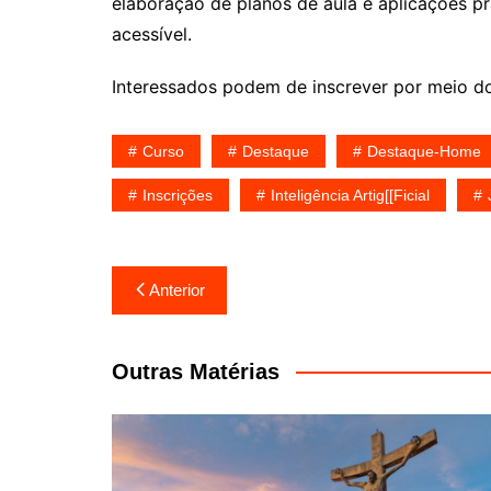
elaboração de planos de aula e aplicações pr
acessível.
Interessados podem de inscrever por meio do
Curso
Destaque
Destaque-Home
Inscrições
Inteligência Artig[[ficial
Navegação
Anterior
de
Post
Outras Matérias