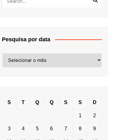
Pesquisa por data
Pesquisa
por
data
S
T
Q
Q
S
S
D
1
2
3
4
5
6
7
8
9