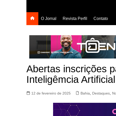
O Jornal
Revista Perfil
Contato
Abertas inscrições 
Inteligêmcia Artifici
12 de fevereiro de 2025
Bahia
,
Destaques
,
No