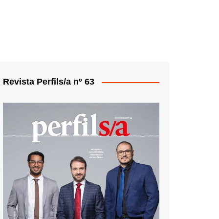
Revista Perfils/a nº 63