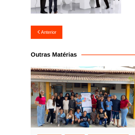
Navegação
Anterior
de
Post
Outras Matérias