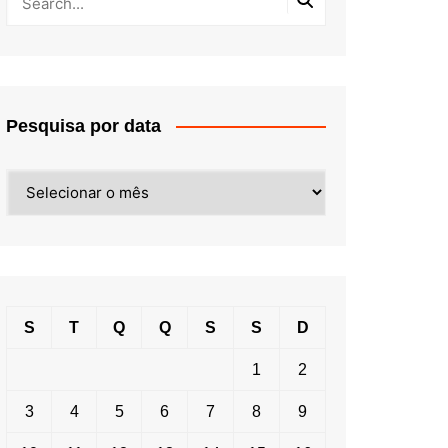
Pesquisa por data
Pesquisa
por
data
S
T
Q
Q
S
S
D
1
2
3
4
5
6
7
8
9