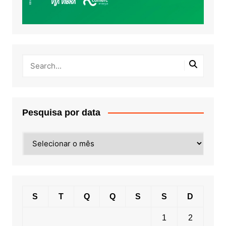
Pesquisa por data
Pesquisa
por
data
S
T
Q
Q
S
S
D
1
2