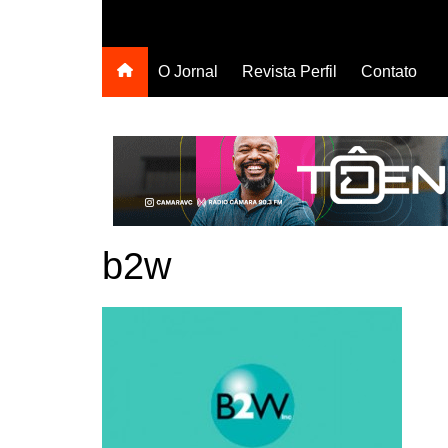
O Jornal
Revista Perfil
Contato
b2w