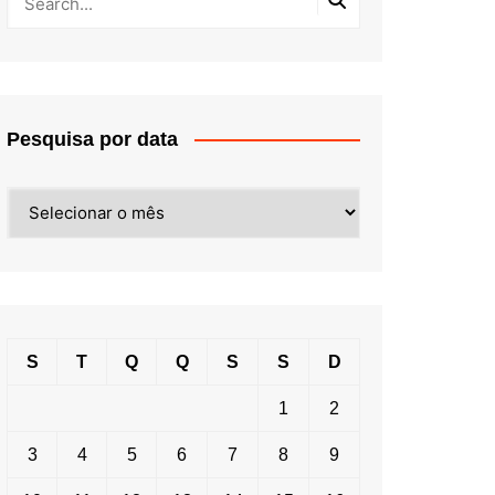
Pesquisa por data
Pesquisa
por
data
S
T
Q
Q
S
S
D
1
2
3
4
5
6
7
8
9