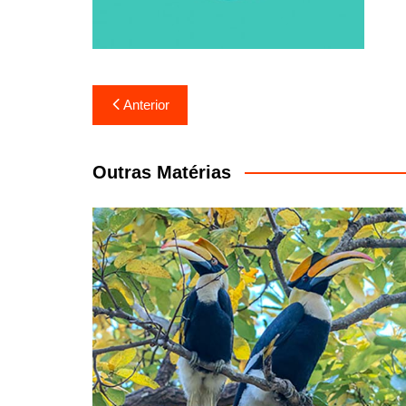
Navegação
Anterior
de
Post
Outras Matérias