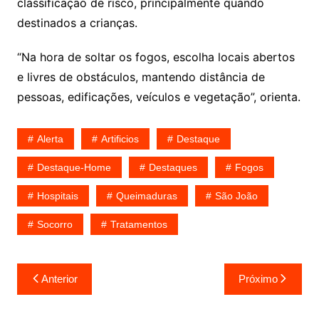
classificação de risco, principalmente quando
destinados a crianças.
“Na hora de soltar os fogos, escolha locais abertos
e livres de obstáculos, mantendo distância de
pessoas, edificações, veículos e vegetação”, orienta.
Alerta
Artificios
Destaque
Destaque-Home
Destaques
Fogos
Hospitais
Queimaduras
São João
Socorro
Tratamentos
Navegação
Anterior
Próximo
de
Post