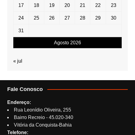
17
18
19
20
21
22
23
24
25
26
27
28
29
30
31
Agosto 2026
« jul
Fale Conosco
Endereço:
Rua Leonídio Oliveira, 255
Bairro Recreio - 45.020-340
Vitória da Conquista-Bahia
Telefone: