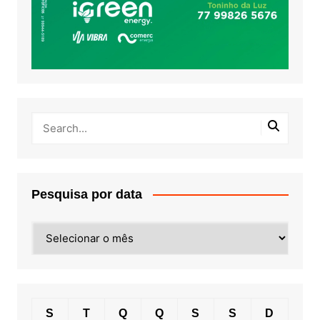
Pesquisa por data
Pesquisa
por
data
S
T
Q
Q
S
S
D