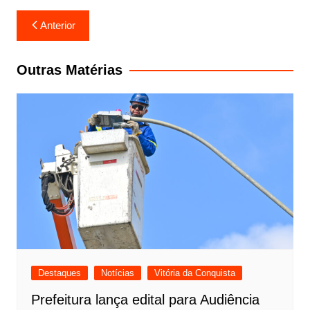
Navegação
Anterior
de
Post
Outras Matérias
Destaques
Notícias
Vitória da Conquista
Prefeitura lança edital para Audiência