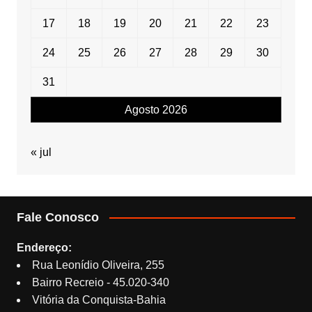
17
18
19
20
21
22
23
24
25
26
27
28
29
30
31
Agosto 2026
« jul
Fale Conosco
Endereço:
Rua Leonídio Oliveira, 255
Bairro Recreio - 45.020-340
Vitória da Conquista-Bahia