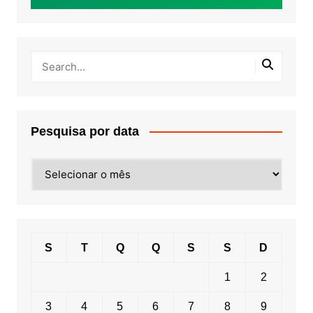
Pesquisa por data
Pesquisa
por
data
S
T
Q
Q
S
S
D
1
2
3
4
5
6
7
8
9