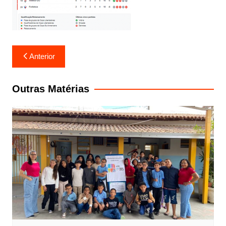
Navegação
Anterior
de
Post
Outras Matérias