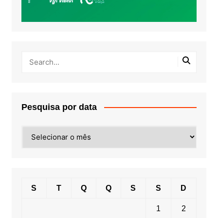
Pesquisa por data
Pesquisa
por
data
S
T
Q
Q
S
S
D
1
2