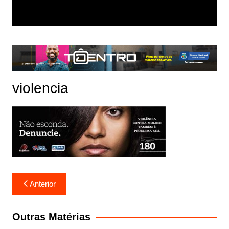
violencia
Navegação
Anterior
de
Post
Outras Matérias