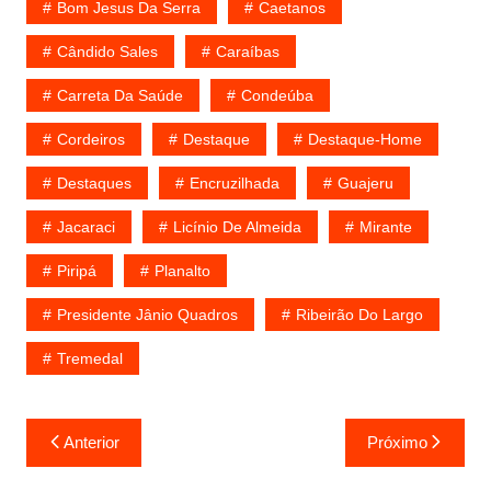
Bom Jesus Da Serra
Caetanos
Cândido Sales
Caraíbas
Carreta Da Saúde
Condeúba
Cordeiros
Destaque
Destaque-Home
Destaques
Encruzilhada
Guajeru
Jacaraci
Licínio De Almeida
Mirante
Piripá
Planalto
Presidente Jânio Quadros
Ribeirão Do Largo
Tremedal
Navegação
Anterior
Próximo
de