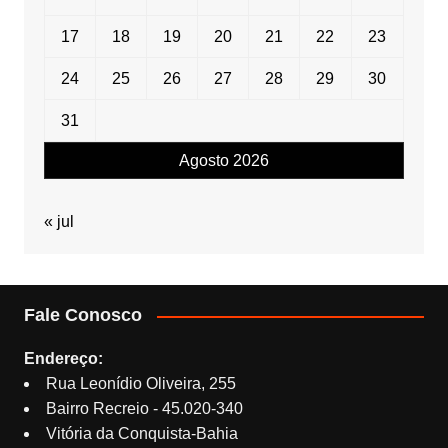
17
18
19
20
21
22
23
24
25
26
27
28
29
30
31
Agosto 2026
« jul
Fale Conosco
Endereço:
Rua Leonídio Oliveira, 255
Bairro Recreio - 45.020-340
Vitória da Conquista-Bahia