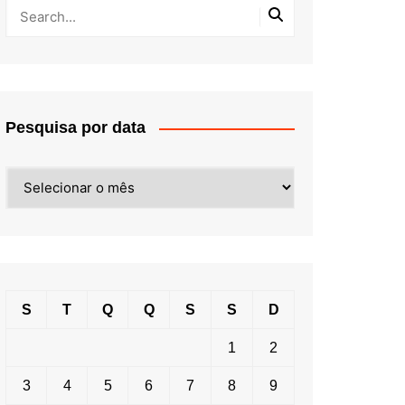
Pesquisa por data
Pesquisa
por
data
S
T
Q
Q
S
S
D
1
2
3
4
5
6
7
8
9