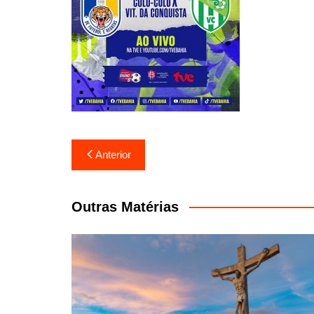
Navegação
Anterior
de
Post
Outras Matérias