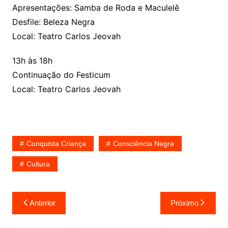
Apresentações: Samba de Roda e Maculelê
Desfile: Beleza Negra
Local: Teatro Carlos Jeovah
13h às 18h
Continuação do Festicum
Local: Teatro Carlos Jeovah
Conquista Criança
Consciência Negra
Cultura
Navegação
Anterior
Próximo
de