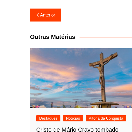
Navegação
Anterior
de
Post
Outras Matérias
Destaques
Notícias
Vitória da Conquista
Cristo de Mário Cravo tombado