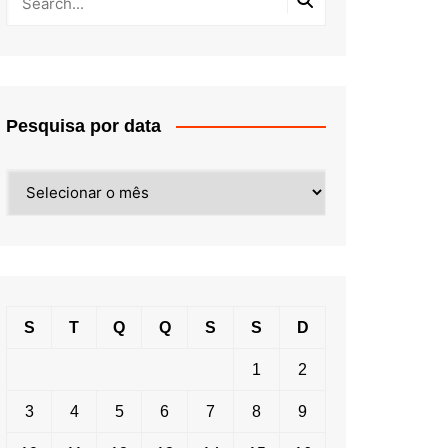
Pesquisa por data
Pesquisa
por
data
S
T
Q
Q
S
S
D
1
2
3
4
5
6
7
8
9