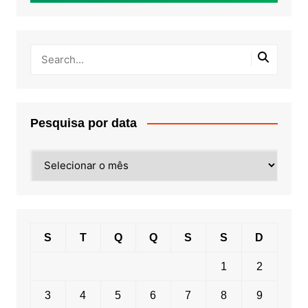
Pesquisa por data
Pesquisa
por
data
S
T
Q
Q
S
S
D
1
2
3
4
5
6
7
8
9