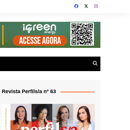
Revista Perfils/a nº 63