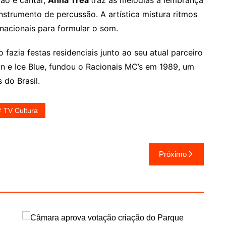
lão e cantar,
Anna Tréa
traz às melodias a lembrança
strumento de percussão. A artística mistura ritmos
nacionais para formular o som.
azia festas residenciais junto ao seu atual parceiro
n e Ice Blue, fundou o Racionais MC’s em 1989, um
 do Brasil.
TV Cultura
Próximo