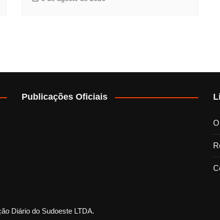
Publicações Oficiais
L
O
Re
C
ção Diário do Sudoeste LTDA.