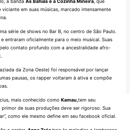
lo, a banda
As Bahias e a Cozinha Mineira
, que
o e viciante em suas músicas, marcado intensamente
ina.
ma série de shows no Bar B, no centro de São Paulo.
e entraram oficialmente para o meio musical. Suas
pelo contato profundo com a ancestralidade afro-
.
aziada da Zona Oeste) foi responsável por lançar
gumas pausas, os rapper voltaram à ativa e compõe
oas.
icius, mais conhecido como
Kamau,
tem seu
 o primor de suas produções deve ser rigoroso. Sua
ar”, como ele mesmo define em seu facebook oficial.