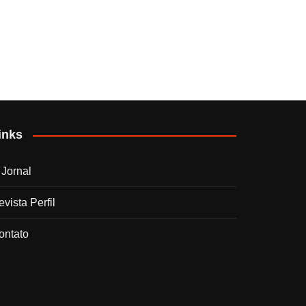
inks
 Jornal
vista Perfil
ontato