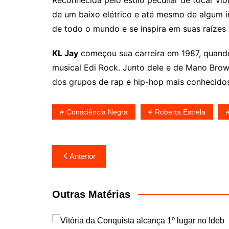
Reconhecida pelo estilo peculiar de tocar vio
de um baixo elétrico e até mesmo de algum in
de todo o mundo e se inspira em suas raízes 
KL Jay
começou sua carreira em 1987, quando f
musical Edi Rock. Junto dele e de Mano Brow
dos grupos de rap e hip-hop mais conhecidos
Consciência Negra
Roberta Estrela
Navegação
Anterior
de
Post
Outras Matérias