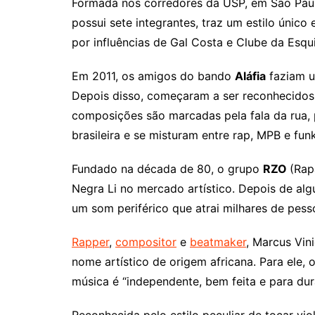
Formada nos corredores da USP, em São Pau
possui sete integrantes, traz um estilo únic
por influências de Gal Costa e Clube da Esqu
Em 2011, os amigos do bando
Aláfia
faziam u
Depois disso, começaram a ser reconhecidos 
composições são marcadas pela fala da rua, 
brasileira e se misturam entre rap, MPB e funk
Fundado na década de 80, o grupo
RZO
(Rap
Negra Li no mercado artístico. Depois de al
um som periférico que atrai milhares de pess
Rapper
,
compositor
e
beatmaker
, Marcus Vin
nome artístico de origem africana. Para ele,
música é “independente, bem feita e para dur