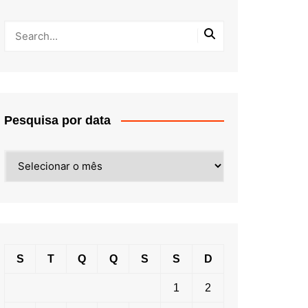
Pesquisa por data
Pesquisa
por
data
S
T
Q
Q
S
S
D
1
2