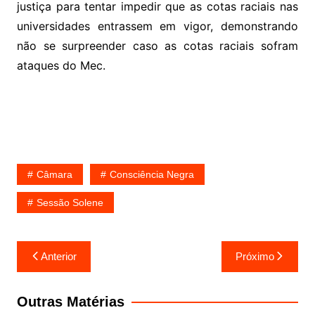
justiça para tentar impedir que as cotas raciais nas
universidades entrassem em vigor, demonstrando
não se surpreender caso as cotas raciais sofram
ataques do Mec.
Câmara
Consciência Negra
Sessão Solene
Navegação
Anterior
Próximo
de
Post
Outras Matérias