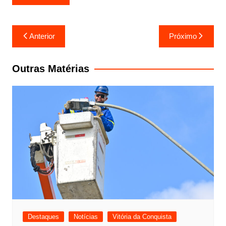
Navegação
Anterior
Próximo
de
Post
Outras Matérias
Destaques
Notícias
Vitória da Conquista