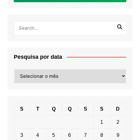
Pesquisa por data
Pesquisa
por
data
S
T
Q
Q
S
S
D
1
2
3
4
5
6
7
8
9