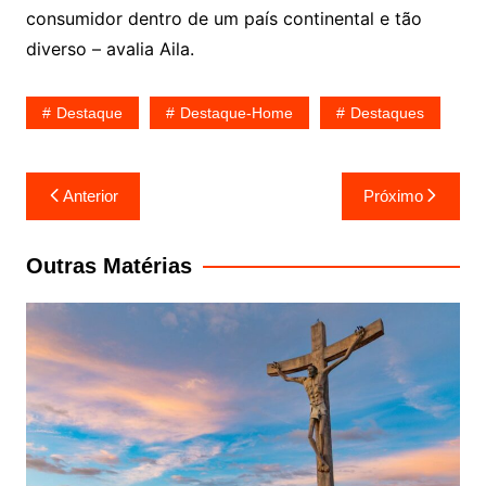
consumidor dentro de um país continental e tão
diverso – avalia Aila.
Destaque
Destaque-Home
Destaques
Navegação
Anterior
Próximo
de
Post
Outras Matérias