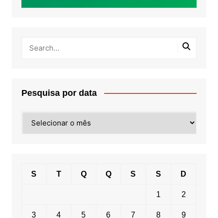
Pesquisa por data
Pesquisa
por
data
S
T
Q
Q
S
S
D
1
2
3
4
5
6
7
8
9