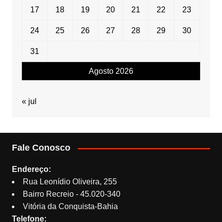
17
18
19
20
21
22
23
24
25
26
27
28
29
30
31
Agosto 2026
« jul
Fale Conosco
Endereço:
Rua Leonídio Oliveira, 255
Bairro Recreio - 45.020-340
Vitória da Conquista-Bahia
Telefone: