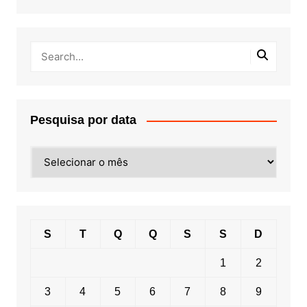
Pesquisa por data
Pesquisa
por
data
S
T
Q
Q
S
S
D
1
2
3
4
5
6
7
8
9