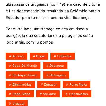
ultrapassa os uruguaios (com 19) em caso de vitória
e fica dependendo do resultado da Colômbia para o
Equador para terminar o ano na vice-liderança.
Por outro lado, um tropeço coloca em risco a
posição, já que equatorianos e paraguaios estão
logo atrás, com 16 pontos.
Ao Vivo
Brasil
Colômbia
Copa Do Mundo
Destaque
Destaque-Home
Destaques
Eliminatórias
Equador
Fonte Nova
Rede Globo
Salvador
Transmissão
Uruguai