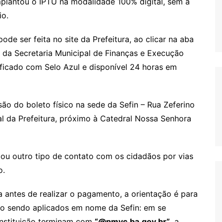
mplantou o IPTU na modalidade 100% digital, sem a
io.
de ser feita no site da Prefeitura, ao clicar na aba
pp da Secretaria Municipal de Finanças e Execução
ificado com Selo Azul e disponível 24 horas em
o do boleto físico na sede da Sefin – Rua Zeferino
eral da Prefeitura, próximo à Catedral Nossa Senhora
 ou outro tipo de contato com os cidadãos por vias
o.
 antes de realizar o pagamento, a orientação é para
ão sendo aplicados em nome da Sefin: em se
 instituição terminam com
“@pmvc.ba.gov.br”
, a