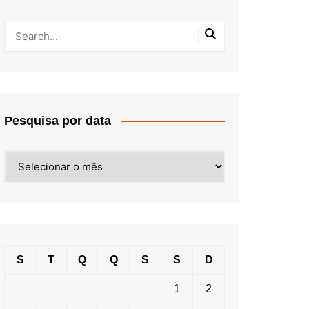
Pesquisa por data
Pesquisa
por
data
S
T
Q
Q
S
S
D
1
2