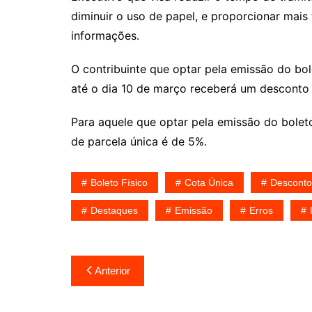
diminuir o uso de papel, e proporcionar mais
informações.
O contribuinte que optar pela emissão do bol
até o dia 10 de março receberá um desconto
Para aquele que optar pela emissão do bolet
de parcela única é de 5%.
Boleto Físico
Cota Única
Desconto
Destaques
Emissão
Erros
Navegação
Anterior
de