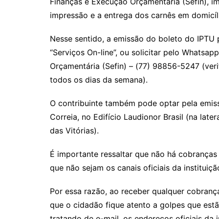
Finanças e Execução Orçamentária (Sefin), i
impressão e a entrega dos carnês em domicíl
Nesse sentido, a emissão do boleto do IPTU po
“Serviços On-line”, ou solicitar pelo Whatsa
Orçamentária (Sefin) – (77) 98856-5247 (ver
todos os dias da semana).
O contribuinte também pode optar pela emissã
Correia, no Edifício Laudionor Brasil (na lat
das Vitórias).
É importante ressaltar que não há cobranças
que não sejam os canais oficiais da instituiçã
Por essa razão, ao receber qualquer cobrança
que o cidadão fique atento a golpes que est
tratando de e-mail, os endereços oficiais da