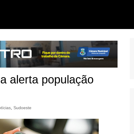
ra alerta população
tícias
,
Sudoeste