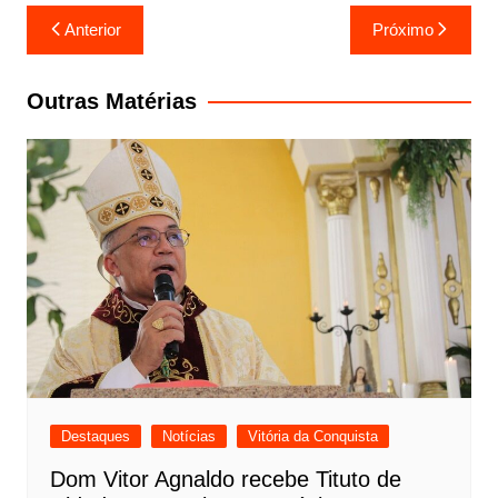
Navegação
Anterior
Próximo
de
Post
Outras Matérias
Destaques
Notícias
Vitória da Conquista
Dom Vitor Agnaldo recebe Tituto de