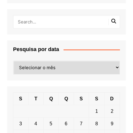
Pesquisa por data
Pesquisa
por
data
S
T
Q
Q
S
S
D
1
2
3
4
5
6
7
8
9