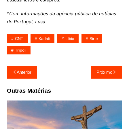
*Com informações da agência pública de notícias
de Portugal, Lusa.
CNT
Kadafi
Líbia
Sirte
Trípoli
Navegação
Anterior
Próximo
de
Post
Outras Matérias