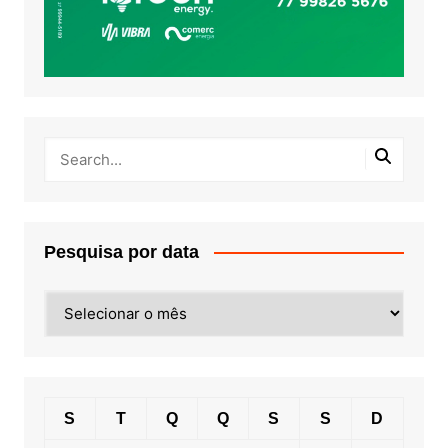
Pesquisa por data
Pesquisa
por
data
S
T
Q
Q
S
S
D