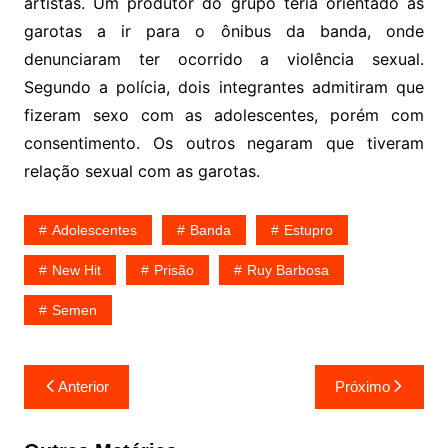
artistas. Um produtor do grupo teria orientado as
garotas a ir para o ônibus da banda, onde
denunciaram ter ocorrido a violência sexual.
Segundo a polícia, dois integrantes admitiram que
fizeram sexo com as adolescentes, porém com
consentimento. Os outros negaram que tiveram
relação sexual com as garotas.
Adolescentes
Banda
Estupro
New Hit
Prisão
Ruy Barbosa
Semen
Navegação
Anterior
Próximo
de
Post