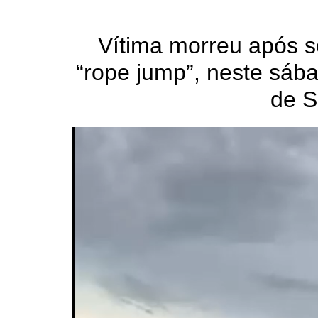
Vítima morreu após 
“rope jump”, neste sába
de S