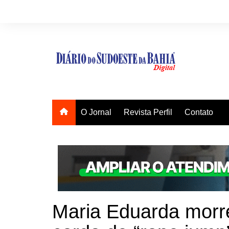
Ir
para
o
conteúdo
O Jornal
Revista Perfil
Contato
Maria Eduarda morr