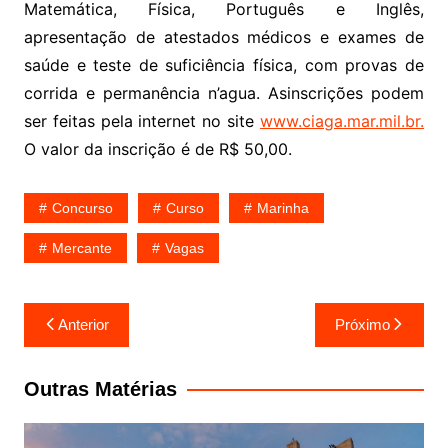
Matemática, Física, Português e Inglês,
apresentação de atestados médicos e exames de
saúde e teste de suficiência física, com provas de
corrida e permanência n’agua. Asinscrições podem
ser feitas pela internet no site
www.ciaga.mar.mil.br.
O valor da inscrição é de R$ 50,00.
Concurso
Curso
Marinha
Mercante
Vagas
Navegação
Anterior
Próximo
de
Post
Outras Matérias