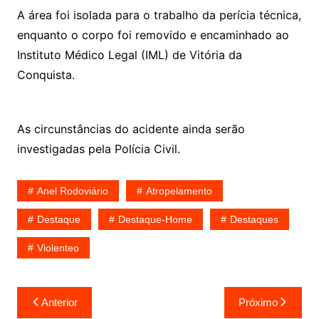
A área foi isolada para o trabalho da perícia técnica,
enquanto o corpo foi removido e encaminhado ao
Instituto Médico Legal (IML) de Vitória da
Conquista.
As circunstâncias do acidente ainda serão
investigadas pela Polícia Civil.
Anel Rodoviário
Atropelamento
Destaque
Destaque-Home
Destaques
Violenteo
Navegação
Anterior
Próximo