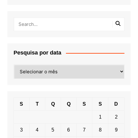
Pesquisa por data
Pesquisa
por
data
S
T
Q
Q
S
S
D
1
2
3
4
5
6
7
8
9