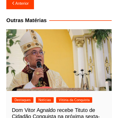
Navegação
Anterior
de
Post
Outras Matérias
Destaques
Notícias
Vitória da Conquista
Dom Vitor Agnaldo recebe Tituto de
Cidadão Conquista na próxima sexta-