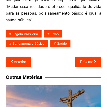
“Mudar essa realidade é oferecer qualidade de vida
para as pessoas, pois saneamento básico é igual à
saúde pública”.
Esgoto Brasileiro
Lixão
Saneamentyo Básico
Saúde
Navegação
Anterior
Próximo
de
Post
Outras Matérias