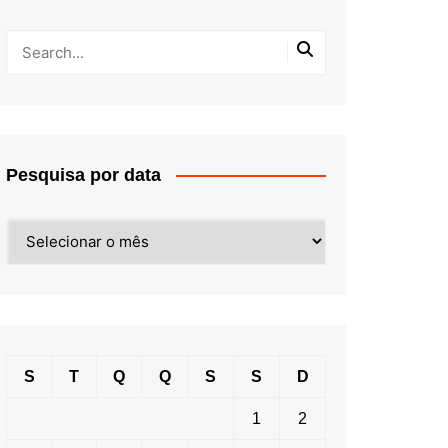
Pesquisa por data
Pesquisa
por
data
S
T
Q
Q
S
S
D
1
2