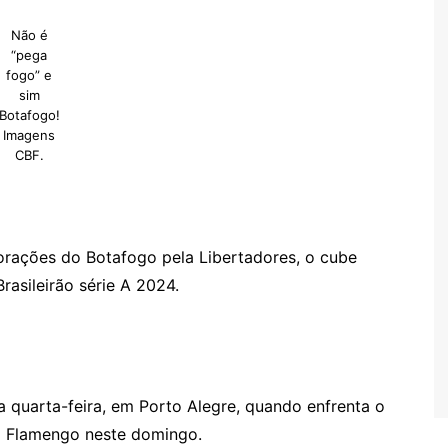
Não é
“pega
fogo” e
sim
Botafogo!
Imagens
CBF.
rações do Botafogo pela Libertadores, o cube
asileirão série A 2024.
a quarta-feira, em Porto Alegre, quando enfrenta o
 o Flamengo neste domingo.