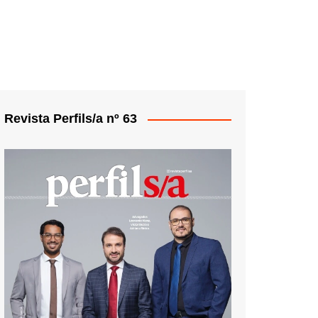
Revista Perfils/a nº 63