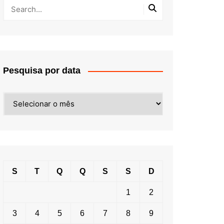
Pesquisa por data
Pesquisa
por
data
S
T
Q
Q
S
S
D
1
2
3
4
5
6
7
8
9