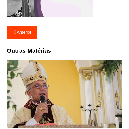
Navegação
Anterior
de
Post
Outras Matérias