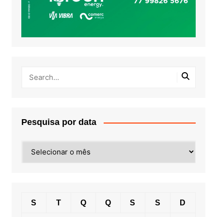
Pesquisa por data
Pesquisa
por
data
S
T
Q
Q
S
S
D