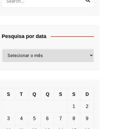
Pesquisa por data
Pesquisa
por
data
S
T
Q
Q
S
S
D
1
2
3
4
5
6
7
8
9